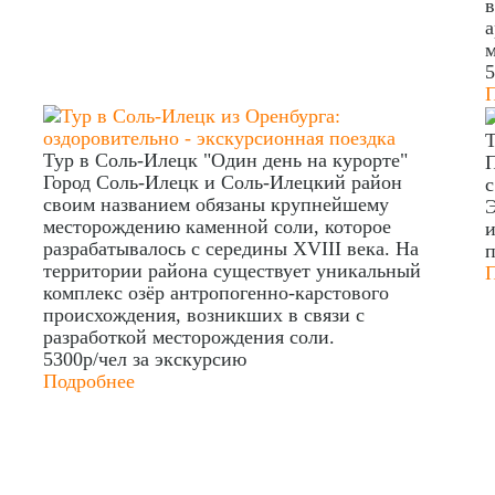
в
а
5
Т
Тур в Соль-Илецк "Один день на курорте"
П
Город Соль-Илецк и Соль-Илецкий район
с
своим названием обязаны крупнейшему
Э
месторождению каменной соли, которое
и
разрабатывалось с середины XVIII века. На
п
территории района существует уникальный
комплекс озёр антропогенно-карстового
происхождения, возникших в связи с
разработкой месторождения соли.
5300р/чел
за экскурсию
Подробнее