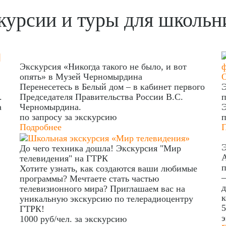
курсии и туры для школьн
Экскурсия «Никогда такого не было, и вот
опять» в Музей Черномырдина
Перенесетесь в Белый дом – в кабинет первого
Э
.
Председателя Правительства России В.С.
п
а
Черномырдина.
Э
по запросу
за экскурсию
п
Подробнее
Э
До чего техника дошла! Экскурсия "Мир
А
телевидения" на ГТРК
п
Хотите узнать, как создаются ваши любимые
—
программы? Мечтаете стать частью
д
телевизионного мира? Приглашаем вас на
к
уникальную экскурсию по телерадиоцентру
5
ГТРК!
1000 руб/чел.
за экскурсию