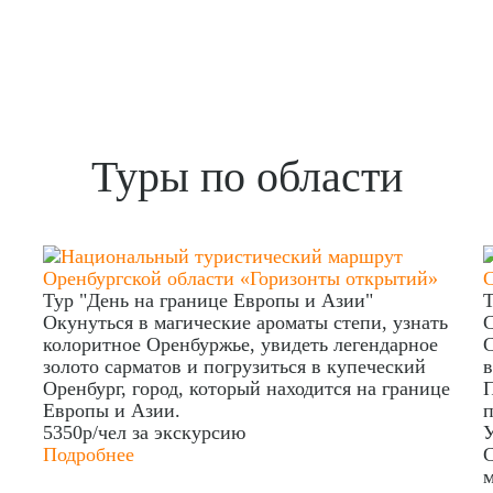
Туры по области
Тур "День на границе Европы и Азии"
Т
Окунуться в магические ароматы степи, узнать
С
колоритное Оренбуржье, увидеть легендарное
С
золото сарматов и погрузиться в купеческий
в
Оренбург, город, который находится на границе
П
Европы и Азии.
п
5350р/чел
за экскурсию
У
Подробнее
С
м