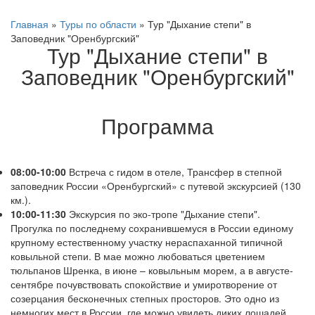
Главная
»
Туры по области
»
Тур "Дыхание степи" в
Заповедник "Оренбургский"
Тур "Дыхание степи" в
Заповедник "Оренбургский"
Программа
08:00-10:00
Встреча с гидом в отеле, Трансфер в степной
заповедник России «Оренбургский» с путевой экскурсией (130
км.).
10:00-11:30
Экскурсия по эко-тропе "Дыхание степи".
Прогулка по последнему сохранившемуся в России единому
крупному естественному участку нераспаханной типичной
ковыльной степи. В мае можно любоваться цветением
тюльпанов Шренка, в июне – ковыльным морем, а в августе-
сентябре почувствовать спокойствие и умиротворение от
созерцания бесконечных степных просторов. Это одно из
немногих мест в России, где можно увидеть диких лошадей