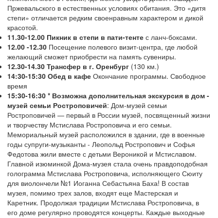
Пржевальского в естественных условиях обитания. Это «дитя
степи» отличается редким своенравным характером и дикой
красотой.
11.30-12.00 Пикник в степи в пати-тенте
с ланч-боксами.
12.00 -12.30
Посещение полевого визит-центра, где любой
желающий сможет приобрести на память сувениры.
12.30-14.30
Трансфер в г. Оренбург
(130 км.)
14:30-15:30
Обед в кафе
Окончание программы. Свободное
время
15:30-16:30
* Возможна дополнительная экскурсия в дом -
музей семьи Ростроповичей
: Дом-музей семьи
Ростроповичей — первый в России музей, посвященный жизни
и творчеству Мстислава Ростроповича и его семьи.
Мемориальный музей расположился в здании, где в военные
годы супруги-музыканты - Леопольд Ростропович и Софья
Федотова жили вместе с детьми Вероникой и Мстиславом.
Главной изюминкой Дома-музея стала очень правдоподобная
голограмма Мстислава Ростроповича, исполняющего Сюиту
для виолончели №1 Иоганна Себастьяна Баха! В состав
музея, помимо трех залов, входят еще Мастерская и
Каретник. Продолжая традиции Мстислава Ростроповича, в
его доме регулярно проводятся концерты. Каждые выходные