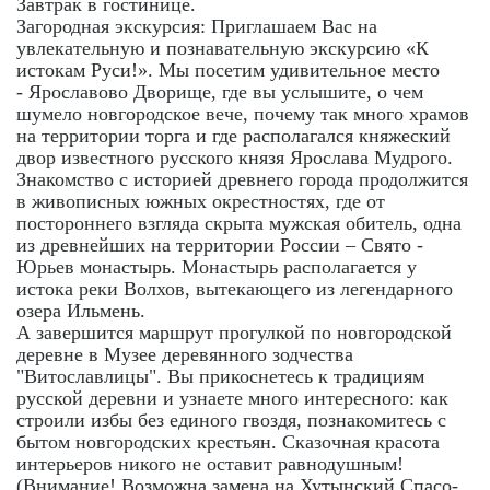
Завтрак в гостинице.
Загородная экскурсия: Приглашаем Вас на
увлекательную и познавательную экскурсию «К
истокам Руси!». Мы посетим удивительное место
- Ярославово Дворище, где вы услышите, о чем
шумело новгородское вече, почему так много храмов
на территории торга и где располагался княжеский
двор известного русского князя Ярослава Мудрого.
Знакомство с историей древнего города продолжится
в живописных южных окрестностях, где от
постороннего взгляда скрыта мужская обитель, одна
из древнейших на территории России – Свято -
Юрьев монастырь. Монастырь располагается у
истока реки Волхов, вытекающего из легендарного
озера Ильмень.
А завершится маршрут прогулкой по новгородской
деревне в Музее деревянного зодчества
"Витославлицы". Вы прикоснетесь к традициям
русской деревни и узнаете много интересного: как
строили избы без единого гвоздя, познакомитесь с
бытом новгородских крестьян. Сказочная красота
интерьеров никого не оставит равнодушным!
(Внимание! Возможна замена на Хутынский Спасо-