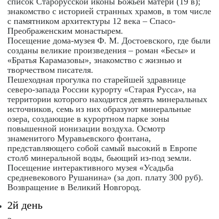
список Старорусской иконы Божьей матери (19 в);
знакомство с историей странных храмов, в том числе
с памятником архитектуры 12 века – Спасо-
Преображенским монастырем.
Посещение дома-музея Ф. М. Достоевского, где были
созданы великие произведения – роман «Бесы» и
«Братья Карамазовы», знакомство с жизнью и
творчеством писателя.
Пешеходная прогулка по старейшей здравнице
северо-запада России курорту «Старая Русса», на
территории которого находится девять минеральных
источников, семь из них образуют минеральные
озера, создающие в курортном парке зоны
повышенной ионизации воздуха. Осмотр
знаменитого Муравьевского фонтана,
представляющего собой самый высокий в Европе
столб минеральной воды, бьющий из-под земли.
Посещение интерактивного музея «Усадьба
средневекового Рушанина» (за доп. плату 300 руб).
Возвращение в Великий Новгород.
2й день