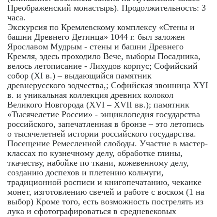
Преображенский монастырь). Продолжительность: 3
часа.
Экскурсия по Кремлевскому комплексу «Стены и
башни Древнего Детинца» 1044 г. был заложен
Ярославом Мудрым - стены и башни Древнего
Кремля, здесь проходило Вече, выборы Посадника,
велось летописание - Лихудов корпус; Софийский
собор (XI в.) – выдающийся памятник
древнерусского зодчества,; Софийская звонница XYI
в. и уникальная коллекция древних колокол
Великого Новгорода (XVI – XVII вв.); памятник
«Тысячелетие России» - энциклопедия государства
российского, запечатленная в бронзе – это летопись
о тысячелетней истории российского государства.
Посещение Ремесленной слободы. Участие в мастер-
классах по кузнечному делу, обработке глины,
ткачеству, набойке по ткани, кожевенному делу,
созданию доспехов и плетению кольчуги,
традиционной росписи и книгопечатанию, чеканке
монет, изготовлению свечей и работе с воском (1 на
выбор) Кроме того, есть возможность пострелять из
лука и сфотографироваться в средневековых