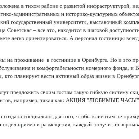
ложена в тихом районе с развитой инфраструктурой, нед
итико-административных и историко-культурных объекто
ский государственный университет», выставочный компл
лица Советская – все это, находится в шаговой доступнос
жете легко ориентироваться. А персонал гостиницы все
ы на проживание в гостинице в Оренбурге. Но и это пр
 обслуживания и комфортабельности номерного фонда, и
ех, кто планирует вести активный образ жизни в Оренбур
гут предложить своим гостям такую гибкую систему скид
ентов, например, такая как: АКЦИЯ "ЛЮБИМЫЕ ЧАСЫ"
создана специально для того, чтобы клиентам не приход
в отдел приема и размещения, каждый получит исчерпыв